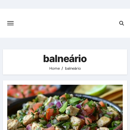
Skip
to
content
balneário
Home
balneário