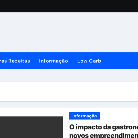
ras Receitas
Informação
Low Carb
Informação
O impacto da gastron
novos empreendiment