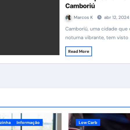
Camboriú
Marcos K
abr 12, 2024
Camboriú, uma cidade que combina belas praias com uma vida
noturna vibrante, tem visto
Read More
zinha
Informação
Low Carb