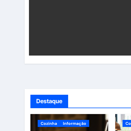
Destaque
Cozinha
Informação
Co