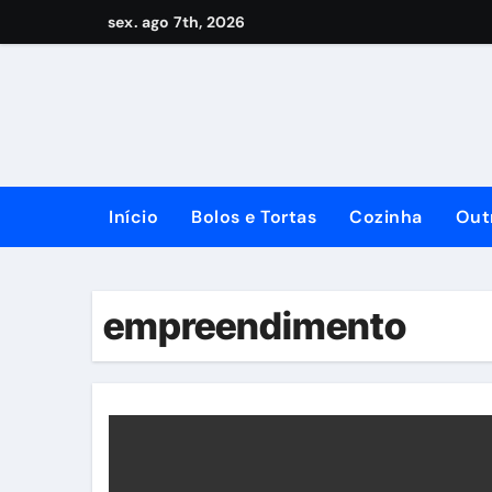
Skip
sex. ago 7th, 2026
to
content
Início
Bolos e Tortas
Cozinha
Out
empreendimento