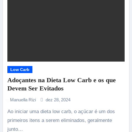
Low Carb
Adoçantes na Dieta Low Carb e os que
Devem Ser Evitados
Manuella Rizi
dez 28, 2024
Ao iniciar uma dieta low carb, o açúcar é um dos
primeiros itens a serem eliminados, geralmente
junto…