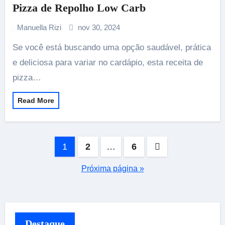
Pizza de Repolho Low Carb
Manuella Rizi
nov 30, 2024
Se você está buscando uma opção saudável, prática
e deliciosa para variar no cardápio, esta receita de
pizza…
Read More
Paginação
1
2
…
6
de
Próxima página »
posts
Destaque