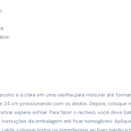
o;
a;
bor.
scoito e a clara em uma vasilha para misturar até forma
e 24 cm pressionando com os dedos. Depois, coloque no
retirar espere esfriar. Para fazer o recheio, você deve ba
as instruções da embalagem até ficar homogêneo. Apliqu
a calda, coloque todos os ingredientes ao fogo médio e m