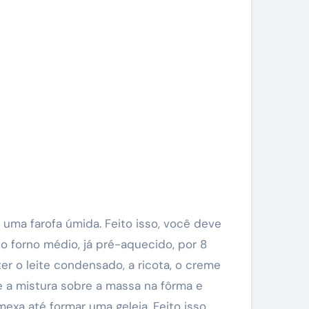
r uma farofa úmida. Feito isso, você deve
 forno médio, já pré-aquecido, por 8
ter o leite condensado, a ricota, o creme
e a mistura sobre a massa na fôrma e
exa até formar uma geleia. Feito isso,