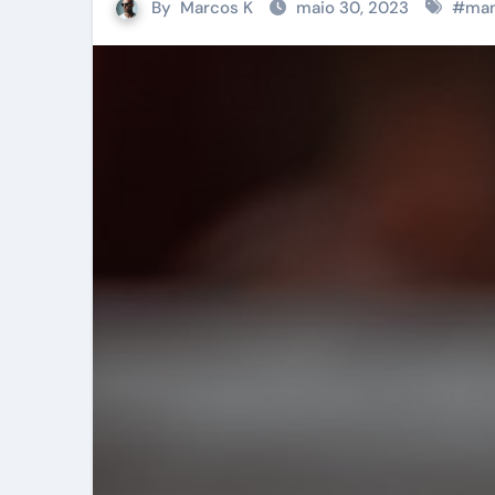
By
Marcos K
maio 30, 2023
#
ma