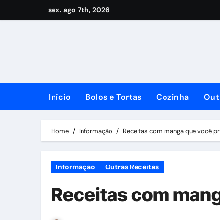
Skip
sex. ago 7th, 2026
to
content
Início
Bolos e Tortas
Cozinha
Out
Home
Informação
Receitas com manga que você pr
Informação
Outras Receitas
Receitas com mang