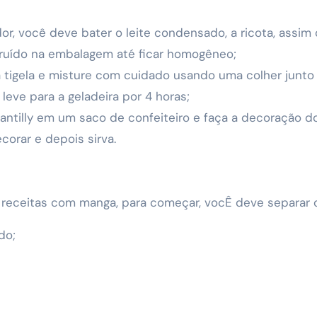
ador, você deve bater o leite condensado, a ricota, assi
truído na embalagem até ficar homogêneo;
tigela e misture com cuidado usando uma colher junto 
leve para a geladeira por 4 horas;
antilly em um saco de confeiteiro e faça a decoração d
orar e depois sirva.
s receitas com manga, para começar, vocÊ deve separar 
do;