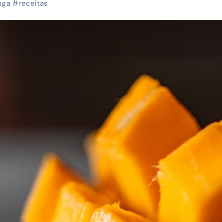
nga
#
receitas