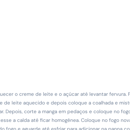
cer o creme de leite e o açúcar até levantar fervura. Fei
me de leite aquecido e depois coloque a coalhada e mis
elar. Depois, corte a manga em pedaços e coloque no fo
cesse a calda até ficar homogênea. Coloque no fogo no
e do fogo e aguarde até esfriar para adicionar na panna co