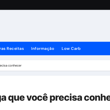
ras Receitas
Informação
Low Carb
ecisa conhecer
a que você precisa conh