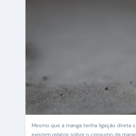
Mesmo que a manga tenha ligação direta com os países tropicais da América Latina, ela vem de outra região tropical, vem da Índia, onde
existem relatos sobre o consumo da manga